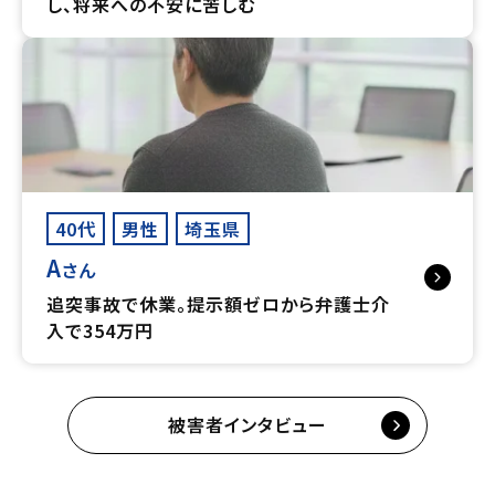
し、将来への不安に苦しむ
40代
男性
埼玉県
A
さん
追突事故で休業。提示額ゼロから弁護士介
入で354万円
被害者インタビュー