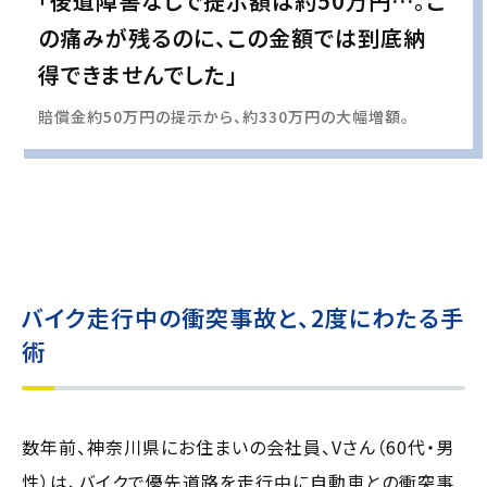
「後遺障害なしで提示額は約50万円…。こ
の痛みが残るのに、この金額では到底納
得できませんでした」
賠償金約50万円の提示から、約330万円の大幅増額。
実際の事例に基づいて、インタビュー形式の文章および掲載写真を再現・生成
し、
個人情報保護の観点から編集を加えています
バイク走行中の衝突事故と、2度にわたる手
術
数年前、神奈川県にお住まいの会社員、Vさん（60代・男
性）は、バイクで優先道路を走行中に自動車との衝突事