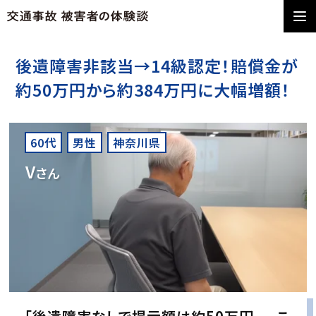
後遺障害非該当→14級認定！賠償金が
約50万円から約384万円に大幅増額！
60代
男性
神奈川県
V
さん