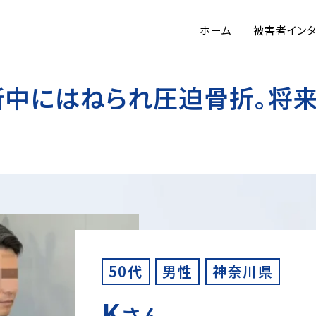
ホーム
被害者イン
断中にはねられ圧迫骨折。将
50代
男性
神奈川県
K
さん