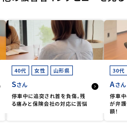
40代
女性
山形県
30代
S
A
さん
さん
停車中に追突され首を負傷。残
停車中
る痛みと保険会社の対応に苦悩
が弁護
額！