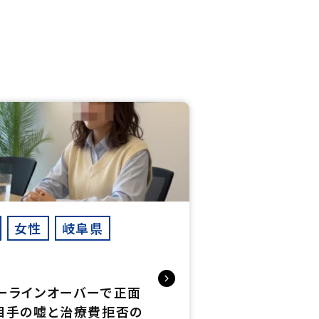
女性
岐阜県
ん
ーラインオーバーで正面
相手の嘘と治療費拒否の