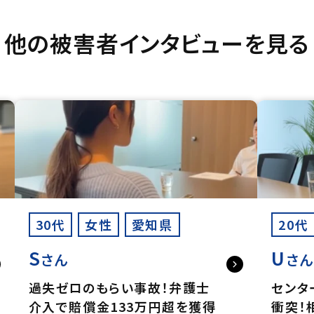
他の被害者インタビューを見る
30代
女性
愛知県
20代
S
U
さん
さ
過失ゼロのもらい事故！弁護士
センタ
介入で賠償金133万円超を獲得
衝突！