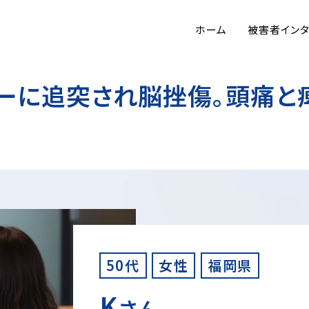
ホーム
被害者イン
ーに追突され脳挫傷。頭痛と
50代
女性
福岡県
K
さん