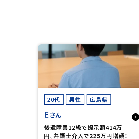
20代
男性
広島県
E
さん
後遺障害12級で提示額414万
円。弁護士介入で225万円増額！