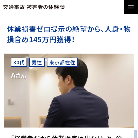
休業損害ゼロ提示の絶望から、人身・物
損含め145万円獲得！
30代
男性
東京都在住
A
さん