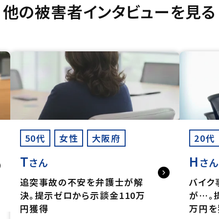
他の被害者インタビューを見る
50代
女性
大阪府
20代
T
H
さん
さ
追突事故の不安を弁護士が解
バイク
決。提示ゼロから示談金110万
が…。
円獲得
万円を