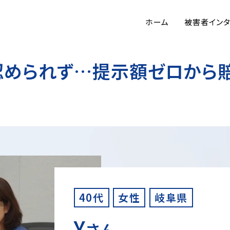
ホーム
被害者イン
められず…提示額ゼロから賠
40代
女性
岐阜県
Y
さん