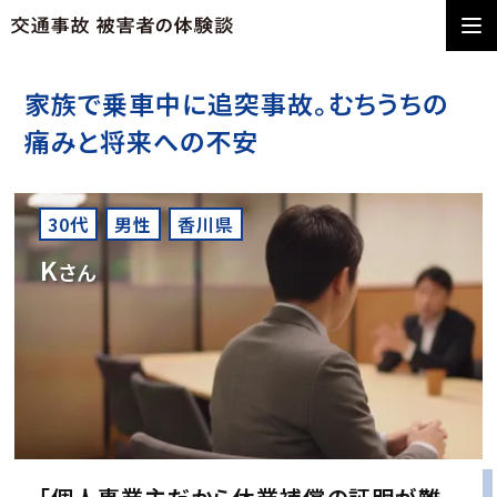
家族で乗車中に追突事故。むちうちの
痛みと将来への不安
30代
男性
香川県
K
さん