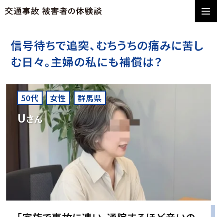
信号待ちで追突、むちうちの痛みに苦し
む日々。主婦の私にも補償は？
50代
女性
群馬県
U
さん