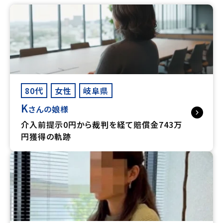
80代
女性
岐阜県
K
さんの娘様
介入前提示0円から裁判を経て賠償金743万
円獲得の軌跡