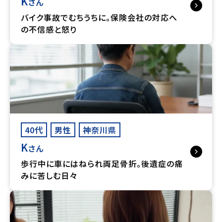
K
さん
バイク事故でむちうちに。保険会社の対応へ
の不信感と怒り
40代
男性
神奈川県
K
さん
歩行中に車にはねられ両足骨折。後遺症の痛
みに苦しむ日々