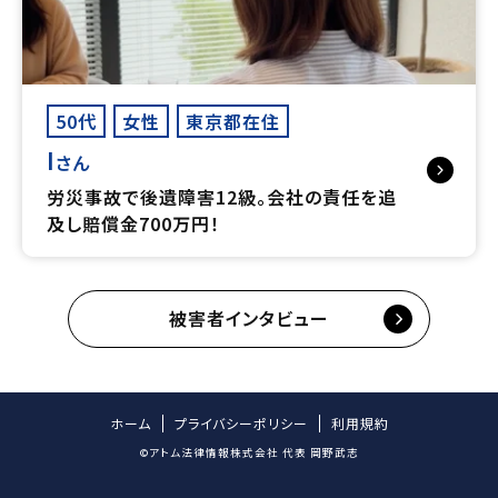
50代
女性
東京都在住
I
さん
労災事故で後遺障害12級。会社の責任を追
及し賠償金700万円！
被害者インタビュー
ホーム
プライバシーポリシー
利用規約
©アトム法律情報株式会社 代表 岡野武志