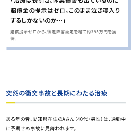
「治療は長引き、休業損害も出ているのに
賠償金の提示はゼロ。このまま泣き寝入り
するしかないのか…」
賠償提示ゼロから、後遺障害認定を経て約395万円を獲
得。
実際の事例に基づいて、インタビュー形式の文章および掲載写真を再現・生成
し、
個人情報保護の観点から編集を加えています
突然の衝突事故と長期にわたる治療
ある年の春、愛知県在住のAさん（40代・男性）は、通勤中
に予期せぬ事故に見舞われます。