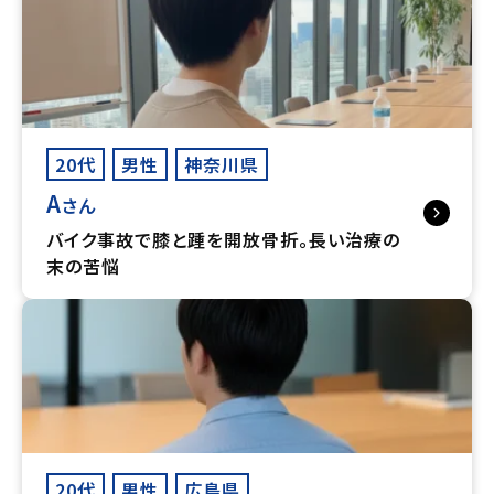
20代
男性
神奈川県
A
さん
バイク事故で膝と踵を開放骨折。長い治療の
末の苦悩
20代
男性
広島県