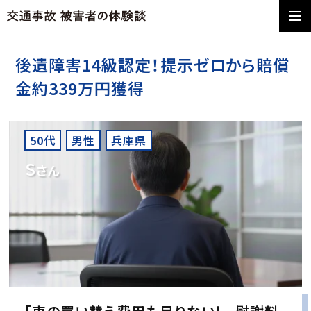
後遺障害14級認定！提示ゼロから賠償
金約339万円獲得
50代
男性
兵庫県
S
さん