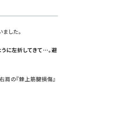
いました。
うに左折してきて…。避
で右肩の『棘上筋腱損傷』