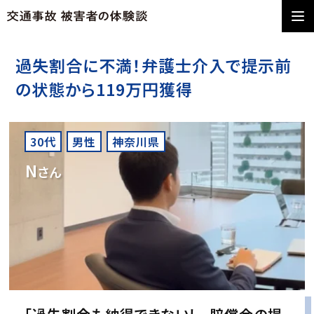
過失割合に不満！弁護士介入で提示前
の状態から119万円獲得
30代
男性
神奈川県
N
さん