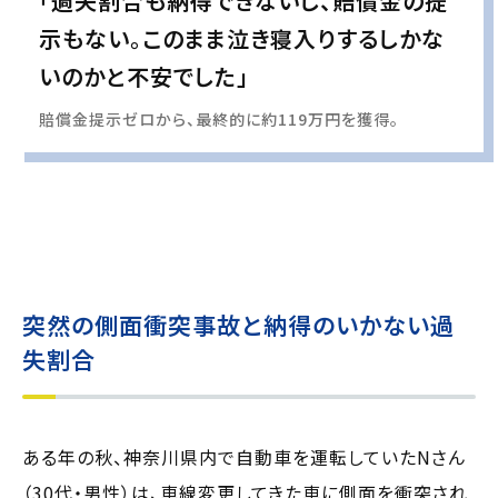
「過失割合も納得できないし、賠償金の提
示もない。このまま泣き寝入りするしかな
いのかと不安でした」
賠償金提示ゼロから、最終的に約119万円を獲得。
実際の事例に基づいて、インタビュー形式の文章および掲載写真を再現・生成
し、
個人情報保護の観点から編集を加えています
突然の側面衝突事故と納得のいかない過
失割合
ある年の秋、神奈川県内で自動車を運転していたNさん
（30代・男性）は、車線変更してきた車に側面を衝突され