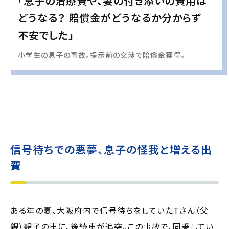
「息子の治療費や、妻の付き添いの費用は
どうなる？ 賠償金がどうなるか分からず
不安でした」
小学生の息子の事故。提示前の交渉で賠償金獲得。
実際の事例に基づいて、インタビュー形式の文章および掲載写真を再現・生成
し、
個人情報保護の観点から編集を加えています
信号待ちでの悪夢、息子の怪我と増える出
費
ある年の夏、大阪府内で信号待ちをしていたTさん（父
親）親子の車に、後続車が追突。この事故で、同乗してい