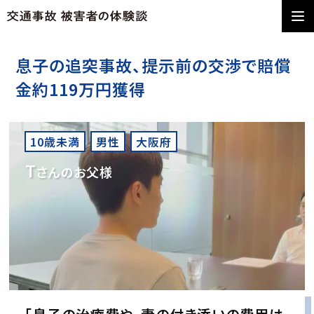
息子の追突事故、提示前の交渉で賠償
金約119万円獲得
10歳未満
男性
大阪府
T
さんのお父様