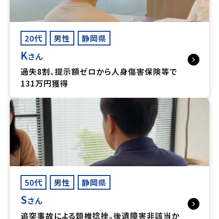
20代
男性
静岡県
K
さん
過失8割、提示額ゼロから人身傷害保険等で
131万円獲得
50代
男性
静岡県
S
さん
追突事故による頚椎捻挫。後遺障害非該当か