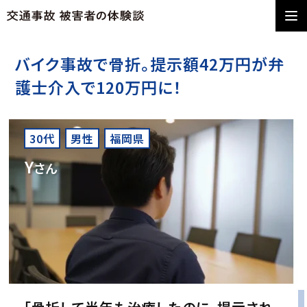
バイク事故で骨折。提示額42万円が弁
護士介入で120万円に！
30代
男性
福岡県
Y
さん