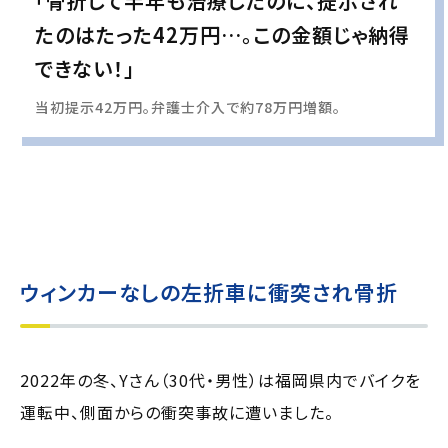
「骨折して半年も治療したのに、提示され
たのはたった42万円…。この金額じゃ納得
できない！」
当初提示42万円。弁護士介入で約78万円増額。
実際の事例に基づいて、インタビュー形式の文章および掲載写真を再現・生成
し、
個人情報保護の観点から編集を加えています
ウィンカーなしの左折車に衝突され骨折
2022年の冬、Yさん（30代・男性）は福岡県内でバイクを
運転中、側面からの衝突事故に遭いました。