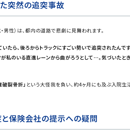
った突然の追突事故
0代・男性）は、都内の道路で悲劇に見舞われます。
ていたら、後ろからトラックにすごい勢いで追突されたんで
クが私のいる直進レーンから曲がろうとして…。気づいたと
椎破裂骨折」
という大怪我を負い、約4ヶ月にも及ぶ入院生
症と保険会社の提示への疑問