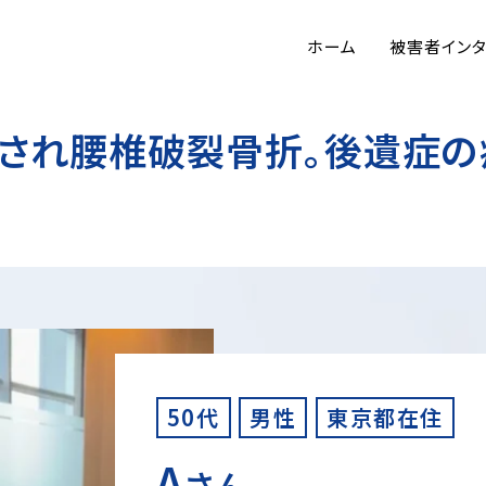
ホーム
被害者イン
突され腰椎破裂骨折。後遺症の
50代
男性
東京都在住
A
さん