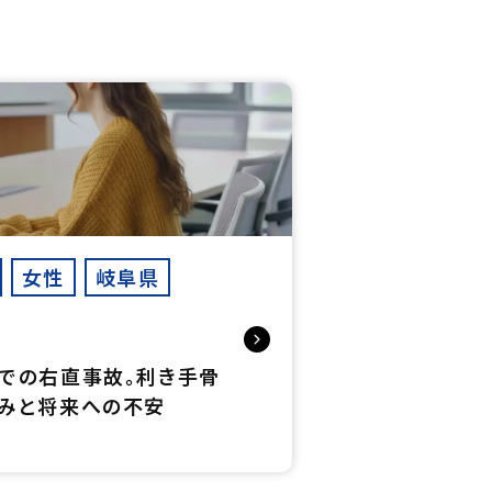
女性
岐阜県
での右直事故。利き手骨
みと将来への不安