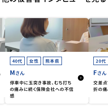
40代
女性
熊本県
20代
M
F
さん
さん
停車中に玉突き事故、むち打ち
交差点
の痛みに続く保険会社への不信
折の痛
感