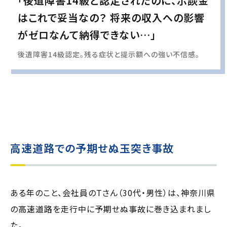
「後遺障害14級と認定されたのに、示談金
はこれで妥当なの？ 将来の収入への影響
がゼロなんて納得できない…」
後遺障害14級認定。残る症状と提示額への強い不信感。
実際の事例に基づいて、インタビュー形式の文章および掲載写真を再現・生成
し、
個人情報保護の観点から編集を加えています
高速道路での予期せぬ玉突き事故
ある年のこと、会社員のTさん（30代・男性）は、神奈川県
の高速道路を走行中に予期せぬ事故に巻き込まれまし
た。