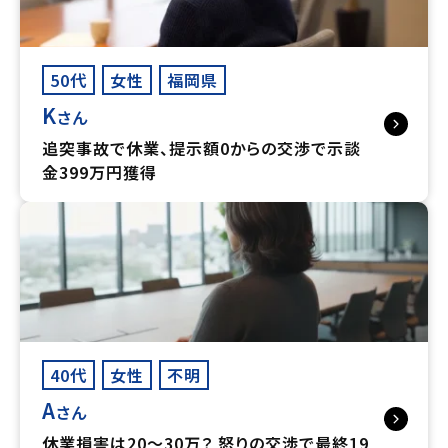
50代
女性
福岡県
K
さん
追突事故で休業、提示額0からの交渉で示談
金399万円獲得
40代
女性
不明
A
さん
休業損害は20～30万？ 怒りの交渉で最終19