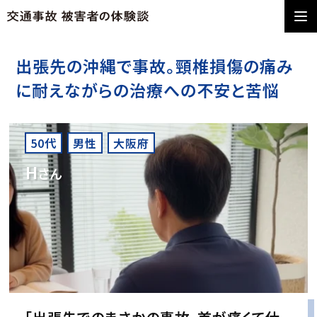
出張先の沖縄で事故。頸椎損傷の痛み
に耐えながらの治療への不安と苦悩
50代
男性
大阪府
H
さん