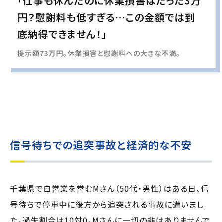
「仕事も休んだのに休業損害はたった3万
円？慰謝料も低すぎる…この金額では到
底納得できません！」
提示額73万円。休業損害と慰謝料への大きな不満。
実際の事例に基づいて、インタビュー形式の文章および掲載写真を再現・生成
し、
個人情報保護の観点から編集を加えています
信号待ちでの追突事故と経済的な不安
千葉県で自営業を営むMさん（50代・男性）はある日、信
号待ちで停車中に後方から追突される事故に遭いまし
た。過失割合は10対0。Mさんに一切の非はありませんで