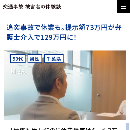
追突事故で休業も。提示額73万円が弁
護士介入で129万円に！
50代
男性
千葉県
M
さん