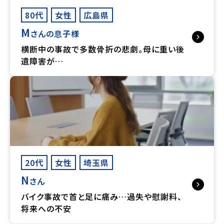
80代
女性
広島県
M
さんの息子様
横断中の事故で多数骨折の悲劇。母に重い後
遺障害が…
20代
女性
埼玉県
N
さん
バイク事故で首と足に痛み…過失や慰謝料、
将来への不安