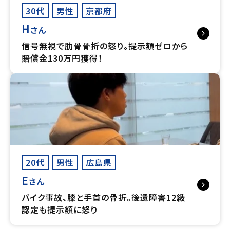
30代
男性
京都府
H
さん
信号無視で肋骨骨折の怒り。提示額ゼロから
賠償金130万円獲得！
20代
男性
広島県
E
さん
バイク事故、膝と手首の骨折。後遺障害12級
認定も提示額に怒り