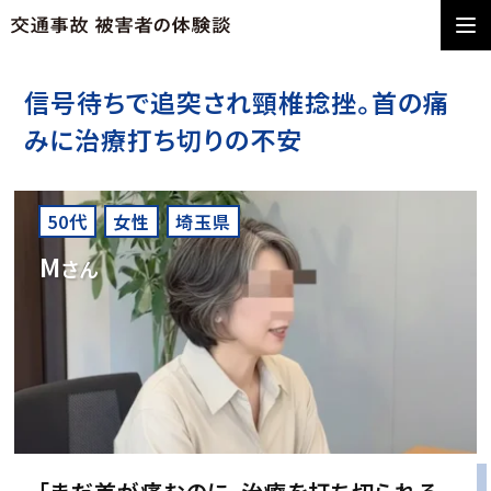
信号待ちで追突され頸椎捻挫。首の痛
みに治療打ち切りの不安
50代
女性
埼玉県
M
さん