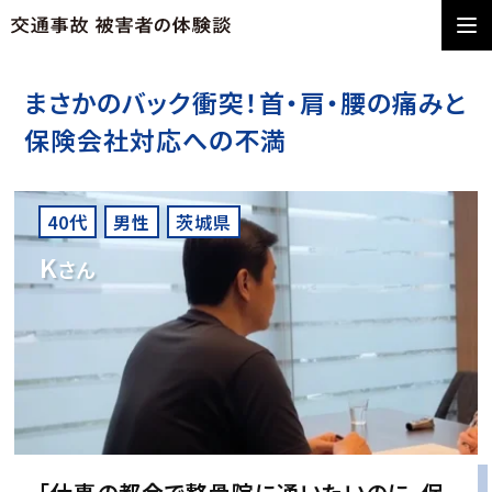
まさかのバック衝突！首・肩・腰の痛みと
保険会社対応への不満
40代
男性
茨城県
K
さん