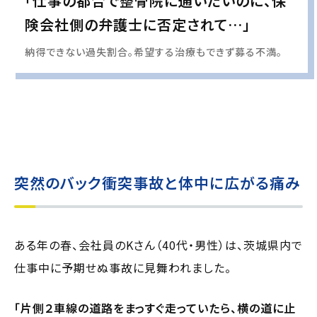
「仕事の都合で整骨院に通いたいのに、保
険会社側の弁護士に否定されて…」
納得できない過失割合。希望する治療もできず募る不満。
実際の事例に基づいて、インタビュー形式の文章および掲載写真を再現・生成
し、
個人情報保護の観点から編集を加えています
突然のバック衝突事故と体中に広がる痛み
ある年の春、会社員のKさん（40代・男性）は、茨城県内で
仕事中に予期せぬ事故に見舞われました。
「片側２車線の道路をまっすぐ走っていたら、横の道に止