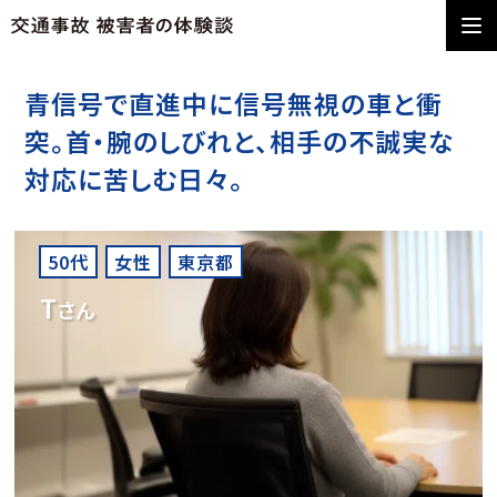
青信号で直進中に信号無視の車と衝
突。首・腕のしびれと、相手の不誠実な
対応に苦しむ日々。
50代
女性
東京都
T
さん