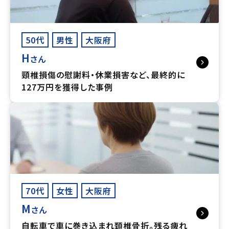
50代
男性
大阪府
H
さん
頸椎損傷の慰謝料・休業損害など、最終的に
127万円を獲得した事例
70代
女性
大阪府
M
さん
自転車で車に巻き込まれ頚椎骨折。残る痺れ