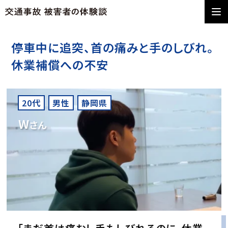
停車中に追突、首の痛みと手のしびれ。
休業補償への不安
20代
男性
静岡県
W
さん