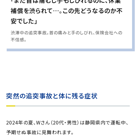
「まだ首は痛むし手もしびれるのに、休業
補償を渋られて…。この先どうなるのか不
安でした」
渋滞中の追突事故。首の痛みと手のしびれ、保険会社への
不信感。
実際の事例に基づいて、インタビュー形式の文章および掲載写真を再現・生成
し、
個人情報保護の観点から編集を加えています
突然の追突事故と体に残る症状
2024年の夏、Wさん（20代・男性）は静岡県内で運転中、
予期せぬ事故に見舞われます。