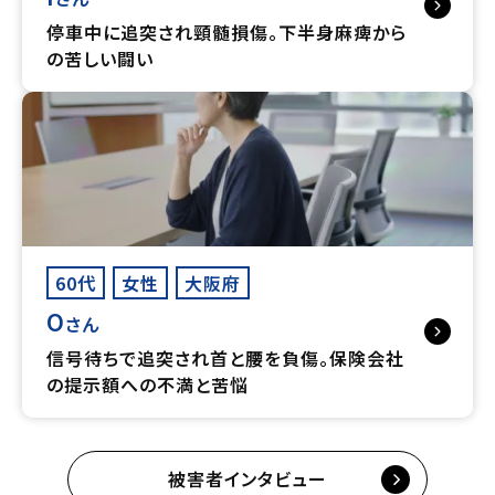
停車中に追突され頸髄損傷。下半身麻痺から
の苦しい闘い
60代
女性
大阪府
O
さん
信号待ちで追突され首と腰を負傷。保険会社
の提示額への不満と苦悩
被害者インタビュー