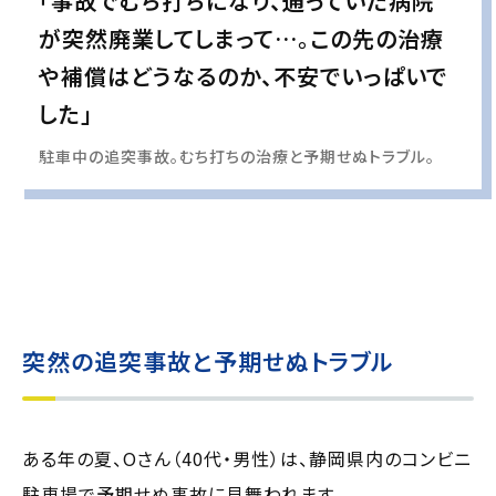
「事故でむち打ちになり、通っていた病院
が突然廃業してしまって…。この先の治療
や補償はどうなるのか、不安でいっぱいで
した」
駐車中の追突事故。むち打ちの治療と予期せぬトラブル。
実際の事例に基づいて、インタビュー形式の文章および掲載写真を再現・生成
し、
個人情報保護の観点から編集を加えています
突然の追突事故と予期せぬトラブル
ある年の夏、Oさん（40代・男性）は、静岡県内のコンビニ
駐車場で予期せぬ事故に見舞われます。