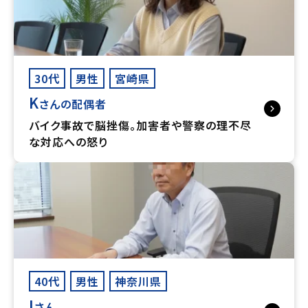
30代
男性
宮崎県
K
さんの配偶者
バイク事故で脳挫傷。加害者や警察の理不尽
な対応への怒り
40代
男性
神奈川県
I
さん