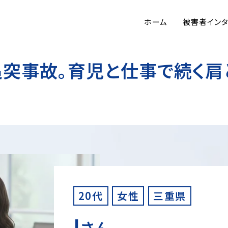
ホーム
被害者イン
突事故。育児と仕事で続く肩
20代
女性
三重県
I
さん