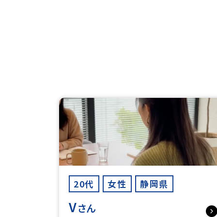
20代
女性
静岡県
V
さん