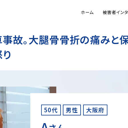
ホーム
被害者イン
車事故。大腿骨骨折の痛みと
怒り
50代
男性
大阪府
A
さん