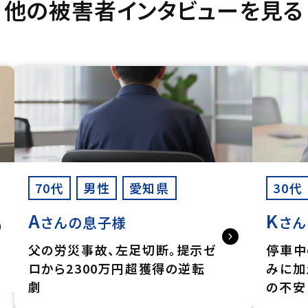
他の被害者インタビューを見る
70代
男性
愛知県
30代
A
K
さんの息子様
さん
父の労災事故、左足切断。提示ゼ
停車中
ロから2300万円超獲得の逆転
みに加
劇
の不安