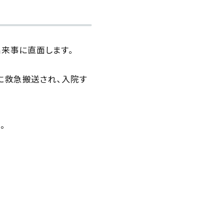
出来事に直面します。
に救急搬送され、入院す
。