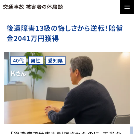
後遺障害13級の悔しさから逆転！賠償
金2041万円獲得
40代
男性
愛知県
K
さん