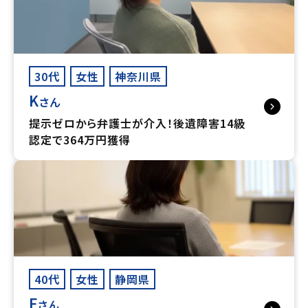
30代
女性
神奈川県
K
さん
提示ゼロから弁護士が介入！後遺障害14級
認定で364万円獲得
40代
女性
静岡県
F
さん