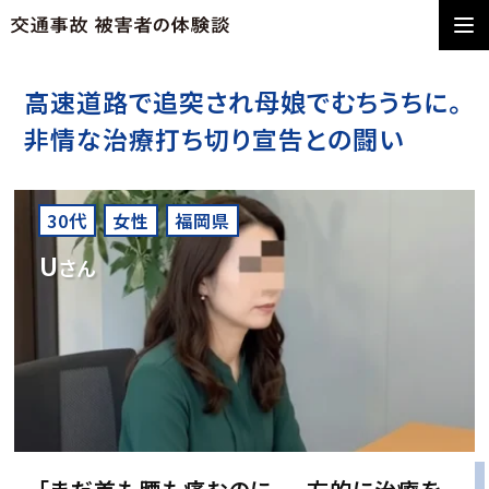
高速道路で追突され母娘でむちうちに。
非情な治療打ち切り宣告との闘い
30代
女性
福岡県
U
さん