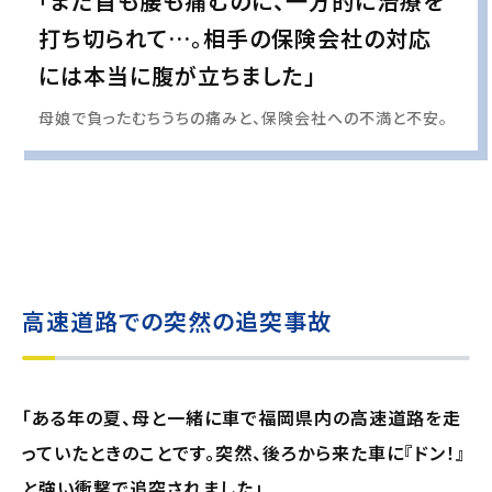
「まだ首も腰も痛むのに、一方的に治療を
打ち切られて…。相手の保険会社の対応
には本当に腹が立ちました」
母娘で負ったむちうちの痛みと、保険会社への不満と不安。
実際の事例に基づいて、インタビュー形式の文章および掲載写真を再現・生成
し、
個人情報保護の観点から編集を加えています
高速道路での突然の追突事故
「ある年の夏、母と一緒に車で福岡県内の高速道路を走
っていたときのことです。突然、後ろから来た車に『ドン！』
と強い衝撃で追突されました」