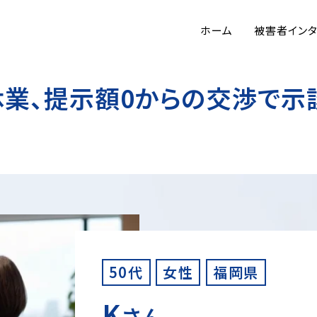
ホーム
被害者イン
業、提示額0からの交渉で示談
50代
女性
福岡県
K
さん