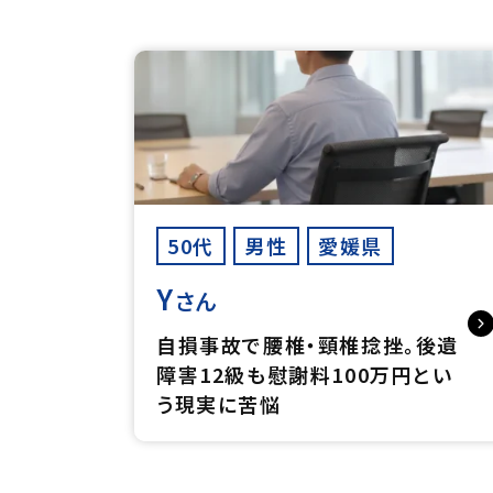
50代
男性
愛媛県
Y
さん
自損事故で腰椎・頸椎捻挫。後遺
障害12級も慰謝料100万円とい
う現実に苦悩