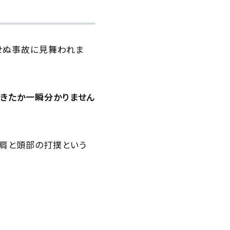
期せぬ事故に見舞われま
起きたか一瞬分かりません
、肩と頭部の打撲という