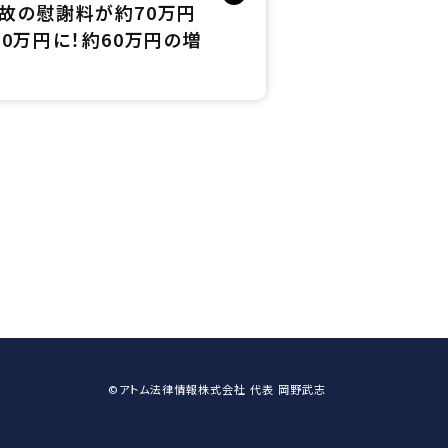
故の慰謝料が約70万円
30万円に！約60万円の増
©アトム法律情報株式会社 代表 岡野武志