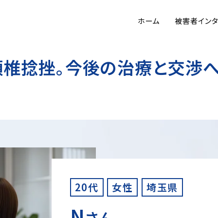
ホーム
被害者イン
頚椎捻挫。今後の治療と交渉
20代
女性
埼玉県
N
さん