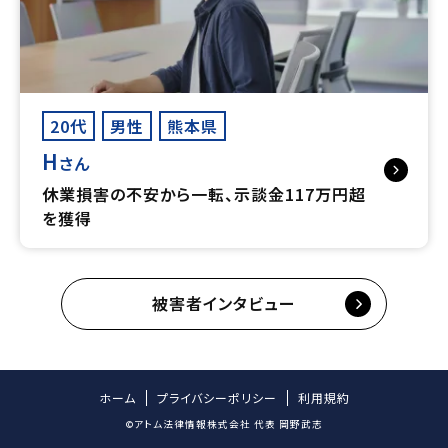
20代
男性
熊本県
H
さん
休業損害の不安から一転、示談金117万円超
を獲得
被害者インタビュー
ホーム
プライバシーポリシー
利用規約
©アトム法律情報株式会社 代表 岡野武志