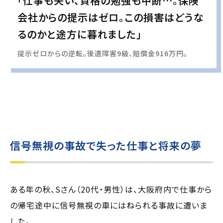
「仕事も失い、資格の勉強も中断…。保険
会社からの提示はゼロ。この損害はどうな
るのかと途方に暮れました」
提示ゼロからの逆転。後遺障害9級、賠償金916万円。
実際の事例に基づいて、インタビュー形式の文章および掲載写真を再現・生成
し、
個人情報保護の観点から編集を加えています
信号無視の事故で失った仕事と将来の夢
ある年の秋、Sさん（20代・男性）は、大阪府内で仕事から
の帰宅途中に信号無視の車にはねられる事故に遭いま
した。