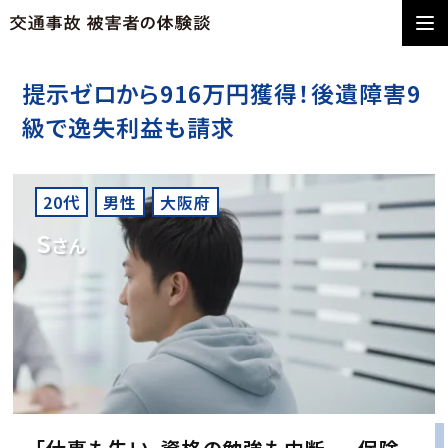
提示ゼロから916万円獲得！後遺障害9
級で逸失利益も請求
20代
男性
大阪府
S
さん