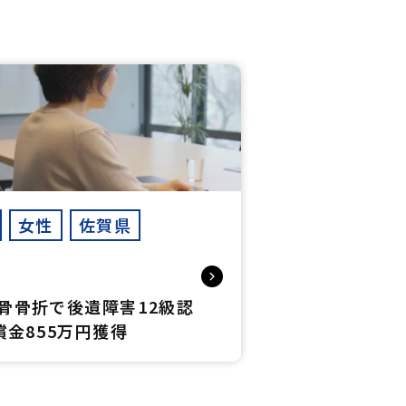
女性
佐賀県
骨骨折で後遺障害12級認
償金855万円獲得