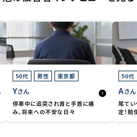
50代
男性
東京都
50代
Y
A
さん
さん
停車中に追突され首と手首に痛
尾てい
み。将来への不安な日々
定！賠