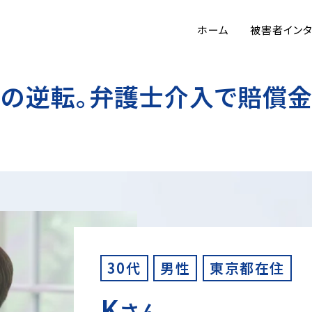
ホーム
被害者イン
の逆転。弁護士介入で賠償金
30代
男性
東京都在住
K
さん