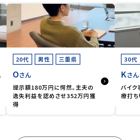
20代
男性
三重県
30代
O
K
さん
さん
提示額180万円に愕然。主夫の
バイク
逸失利益を認めさせ352万円獲
療打ち
得