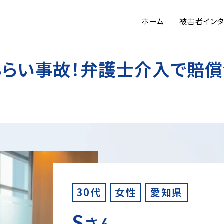
ホーム
被害者イン
らい事故！弁護士介入で賠償
30代
女性
愛知県
S
さん