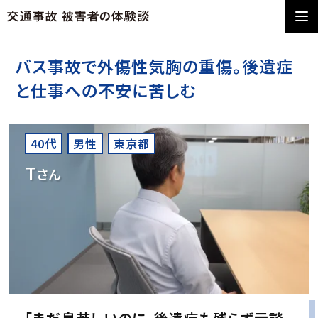
バス事故で外傷性気胸の重傷。後遺症
と仕事への不安に苦しむ
40代
男性
東京都
T
さん