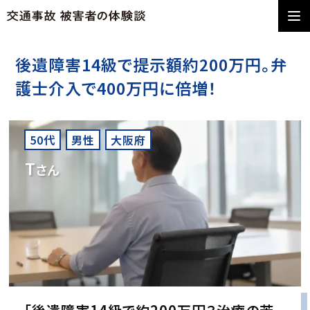
後遺障害14級で提示額約200万円。弁
護士介入で400万円に倍増！
50代
男性
大阪府
T
さん