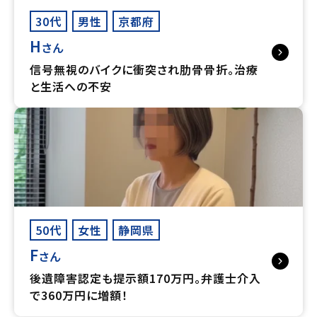
30代
男性
京都府
H
さん
信号無視のバイクに衝突され肋骨骨折。治療
と生活への不安
50代
女性
静岡県
F
さん
後遺障害認定も提示額170万円。弁護士介入
で360万円に増額！