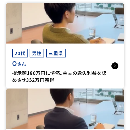
20代
男性
三重県
O
さん
提示額180万円に愕然。主夫の逸失利益を認
めさせ352万円獲得