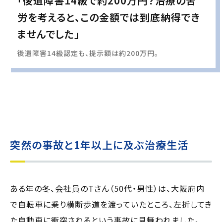
「後遺障害14級で約200万円？治療の苦
労を考えると、この金額では到底納得でき
ませんでした」
後遺障害14級認定も、提示額は約200万円。
実際の事例に基づいて、インタビュー形式の文章および掲載写真を再現・生成
し、
個人情報保護の観点から編集を加えています
突然の事故と1年以上に及ぶ治療生活
ある年の冬、会社員のTさん（50代・男性）は、大阪府内
で自転車に乗り横断歩道を渡っていたところ、左折してき
た自動車に衝突されるという事故に見舞われました。